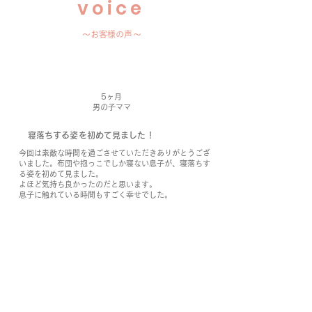
voice
​
〜お客様の声〜
​5ヶ月
男の子
ママ
​寝落ちする姿を初めて見ました！
今回は素敵な時間を過ごさせていただきありがとうござ
いました。布団や抱っこでしか寝ない息子が、寝落ちす
る姿を初めて見ました。
よほど気持ち良かったのだと思います。
​息子に触れている時間もすごく幸せでした。
​６ヶ月
男の子ママ